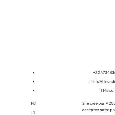
+32 473433
info@hlnand
Meise
FB
Site créé par
A2C
acceptez notre
po
IN