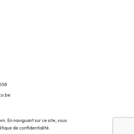
658
co.be
om
. En naviguant sur ce site, vous
litique de confidentialité
.