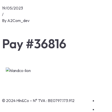
19/05/2023
/
By
A2Com_dev
Pay #36816
© 2024 Hln&Co – N° TVA : BE0797.173.912